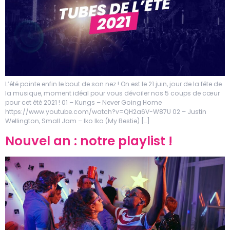
L’été pointe enfin le bout de son nez ! On est le 21 juin, jour de la fête de
la musique, moment idéal pour vous dévoiler nos 5 coups de cœur
pour cet été 2021 ! 01 – Kungs – Never Going Home
https://www.youtube.com/watch?v=QH2a6V-W87U 02 – Justin
Wellington, Small Jam – Iko Iko (My Bestie) […]
Nouvel an : notre playlist !