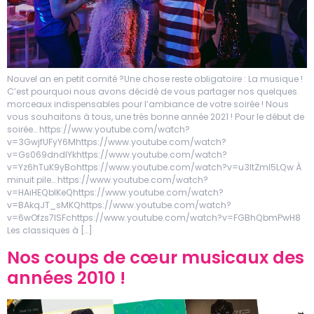
Nouvel an en petit comité ?Une chose reste obligatoire : La musique !
C’est pourquoi nous avons décidé de vous partager nos quelques
morceaux indispensables pour l’ambiance de votre soirée ! Nous
vous souhaitons à tous, une très bonne année 2021 ! Pour le début de
soirée… https://www.youtube.com/watch?
v=3GwjfUFyY6Mhttps://www.youtube.com/watch?
v=Gs069dndIYkhttps://www.youtube.com/watch?
v=Yz6hTuK9yBohttps://www.youtube.com/watch?v=u3ltZmI5LQw À
minuit pile… https://www.youtube.com/watch?
v=HAiHEQblKeQhttps://www.youtube.com/watch?
v=BAkqJT_sMKQhttps://www.youtube.com/watch?
v=6wOfzs7lSFchttps://www.youtube.com/watch?v=FGBhQbmPwH8
Les classiques à […]
Nos coups de cœur musicaux des
années 2010 !