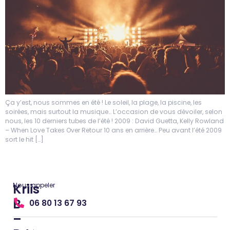
Ça y’est, nous sommes en été ! Le soleil, la plage, la piscine, les
soirées, mais surtout la musique… L’occasion de vous dévoiler, selon
nous, les 10 derniers tubes de l’été ! 2009 : David Guetta, Kelly Rowland
– When Love Takes Over Retour 10 ans en arrière… Peu avant l’été 2009
sort le hit […]
Kriis
Nous appeler
B
06 80 13 67 93
–