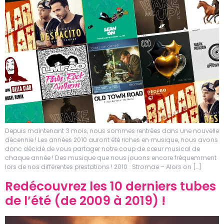
Depuis maintenant 3 mois, nous sommes rentrées dans une nouvelle
décennie ! Les années 2010 auront été riches en musique, nous avons
donc décidé de vous partager notre coup de cœur musical de
chaque année ! Des musique que nous jouons encore fréquemment
lors de nos différentes prestations ! 2010 : Stromae – Alors on […]
Redécouvrez les 10 derniers tubes
de l’été (de 2009 à 2019) !