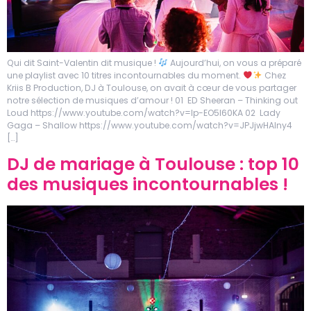
Qui dit Saint-Valentin dit musique !
Aujourd’hui, on vous a préparé
une playlist avec 10 titres incontournables du moment.
Chez
Kriis B Production, DJ à Toulouse, on avait à cœur de vous partager
notre sélection de musiques d’amour ! 01 ED Sheeran – Thinking out
Loud https://www.youtube.com/watch?v=lp-EO5I60KA 02 Lady
Gaga – Shallow https://www.youtube.com/watch?v=JPJjwHAIny4
[…]
DJ de mariage à Toulouse : top 10
des musiques incontournables !