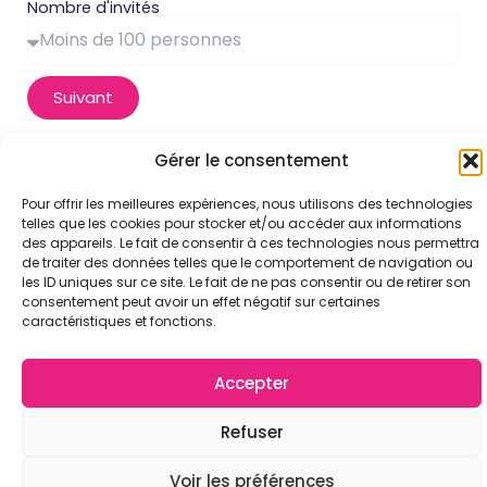
Nombre d'invités
Suivant
Gérer le consentement
Pour offrir les meilleures expériences, nous utilisons des technologies
telles que les cookies pour stocker et/ou accéder aux informations
des appareils. Le fait de consentir à ces technologies nous permettra
de traiter des données telles que le comportement de navigation ou
Kriis
Nous appeler
les ID uniques sur ce site. Le fait de ne pas consentir ou de retirer son
B
consentement peut avoir un effet négatif sur certaines
06 80 13 67 93
caractéristiques et fonctions.
–
DJ
Nous écrire
Accepter
à
contact@dj-toulouse.fr
Toulouse,
Refuser
soirées
Voir les préférences