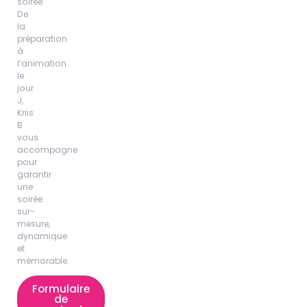
De
la
préparation
à
l’animation
le
jour
J,
Kriis
B
vous
accompagne
pour
garantir
une
soirée
sur-
mesure,
dynamique
et
mémorable.
Formulaire
de