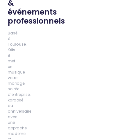
&
événements
professionnels
Basé
à
Toulouse,
Kriis
B
met
en
musique
votre
mariage,
soirée
d’entreprise,
karaoké
ou
anniversaire
avec
une
approche
moderne
et