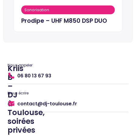
Sonorisation
Prodipe – UHF M850 DSP DUO
Kriis
Nous appeler
B
06 80 13 67 93
–
DJ
Nous écrire
à
contact@dj-toulouse.fr
Toulouse,
soirées
privées