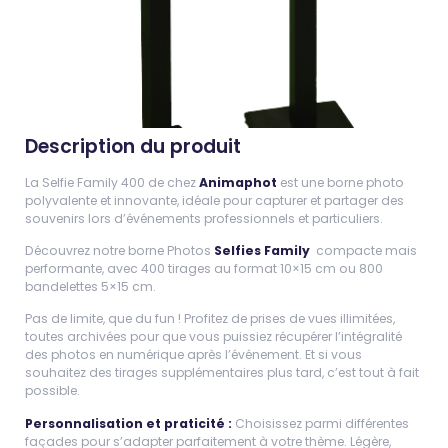
Description du produit
La Selfie Family 400 de chez
Animaphot
est une borne photo
polyvalente et innovante, idéale pour capturer et partager des
souvenirs lors d’événements professionnels et particuliers.
Découvrez notre borne Photos
Selfies Family
compacte mais
performante, avec 400 tirages au format 10×15 cm ou 800
bandelettes 5×15 cm.
Pas de limite, que du fun ! Profitez de prises de vues illimitées,
toutes archivées pour que vous puissiez récupérer l’intégralité
des photos en numérique après l’événement. Et si vous
souhaitez des tirages supplémentaires plus tard, c’est tout à fait
possible.
Personnalisation et praticité :
Choisissez parmi différentes
façades pour s’adapter parfaitement à votre thème. Légère,